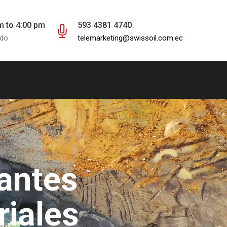
m to 4:00 pm
593 4381 4740
ado
telemarketing@swissoil.com.ec
antes
riales