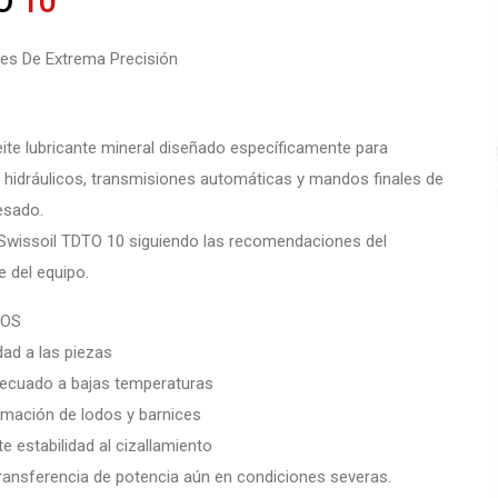
O
10
tes De Extrema Precisión
ite lubricante mineral diseñado específicamente para
 hidráulicos, transmisiones automáticas y mandos finales de
esado.
l Swissoil TDTO 10 siguiendo las recomendaciones del
e del equipo.
IOS
idad a las piezas
adecuado a bajas temperaturas
rmación de lodos y barnices
te estabilidad al cizallamiento
ransferencia de potencia aún en condiciones severas.