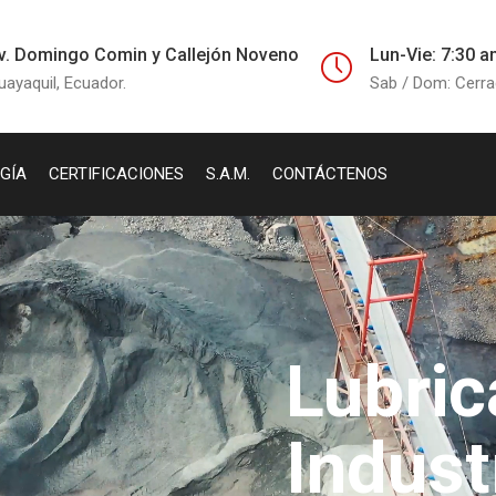
v. Domingo Comin y Callejón Noveno
Lun-Vie: 7:30 a
uayaquil, Ecuador.
Sab / Dom: Cerr
GÍA
CERTIFICACIONES
S.A.M.
CONTÁCTENOS
Lubric
Indust