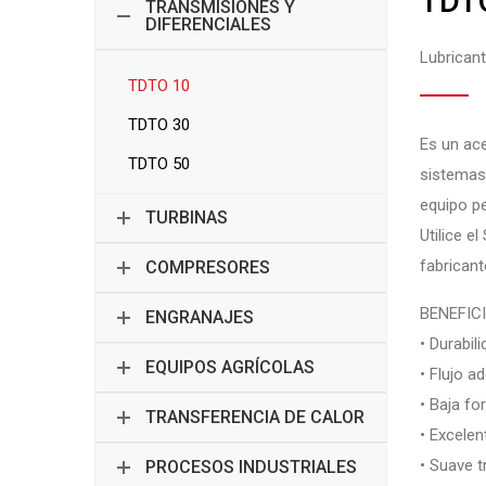
TDT
TRANSMISIONES Y
DIFERENCIALES
Lubrican
TDTO 10
TDTO 30
Es un ace
TDTO 50
sistemas
equipo p
TURBINAS
Utilice e
fabricant
COMPRESORES
BENEFIC
ENGRANAJES
• Durabil
EQUIPOS AGRÍCOLAS
• Flujo 
• Baja fo
TRANSFERENCIA DE CALOR
• Excelen
• Suave t
PROCESOS INDUSTRIALES