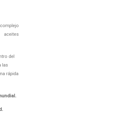
complejo
e aceites
ntro del
 las
una rápida
undial.
d.