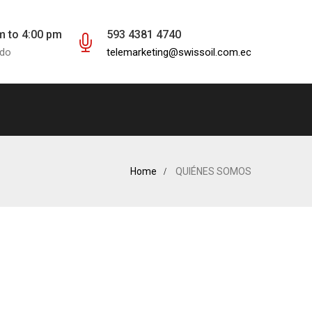
m to 4:00 pm
593 4381 4740
ado
telemarketing@swissoil.com.ec
Home
QUIÉNES SOMOS