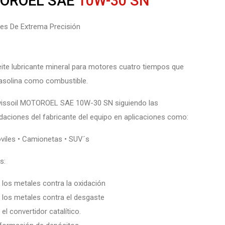
OROEL SAE
10W-30 SN
tes De Extrema Precisión
ite lubricante mineral para motores cuatro tiempos que
gasolina como combustible.
Swissoil MOTOROEL SAE 10W-30 SN siguiendo las
aciones del fabricante del equipo en aplicaciones como:
viles • Camionetas • SUV´s
s:
 los metales contra la oxidación
 los metales contra el desgaste
 el convertidor catalítico.