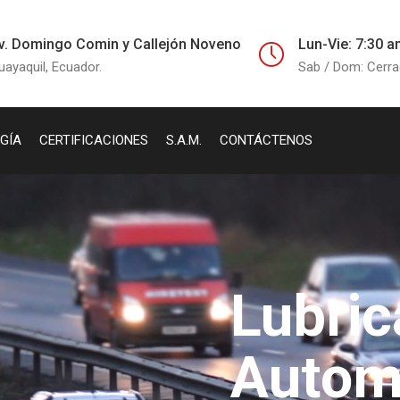
v. Domingo Comin y Callejón Noveno
Lun-Vie: 7:30 a
uayaquil, Ecuador.
Sab / Dom: Cerr
GÍA
CERTIFICACIONES
S.A.M.
CONTÁCTENOS
Lubric
Autom