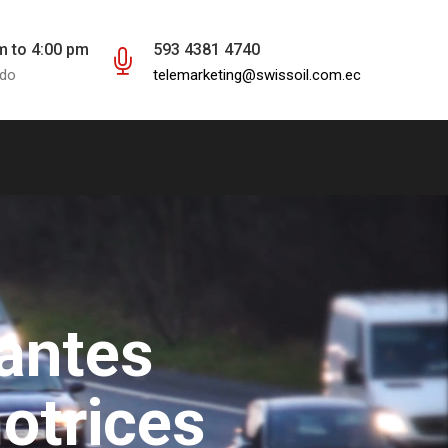
m to 4:00 pm
593 4381 4740
ado
telemarketing@swissoil.com.ec
antes
otrices